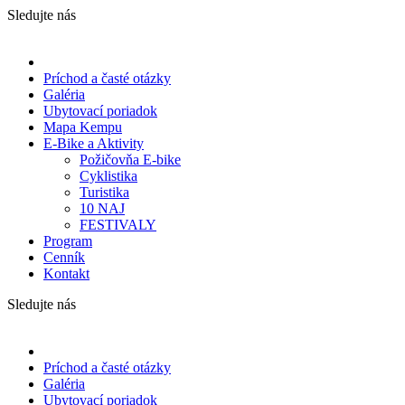
Sledujte nás
Príchod a časté otázky
Galéria
Ubytovací poriadok
Mapa Kempu
E-Bike a Aktivity
Požičovňa E-bike
Cyklistika
Turistika
10 NAJ
FESTIVALY
Program
Cenník
Kontakt
Sledujte nás
Príchod a časté otázky
Galéria
Ubytovací poriadok