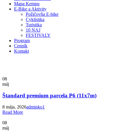
Mapa Kempu
E-Bike a Aktivity
Požičovňa E-bike
Cyklistika
Turistika
10 NAJ
FESTIVALY
Program
Cenník
Kontakt
Štandard premium parcela P6 (11x7m)
08
máj
Štandard premium parcela P6 (11x7m)
8 mája, 2026
adminko1
Read More
08
máj