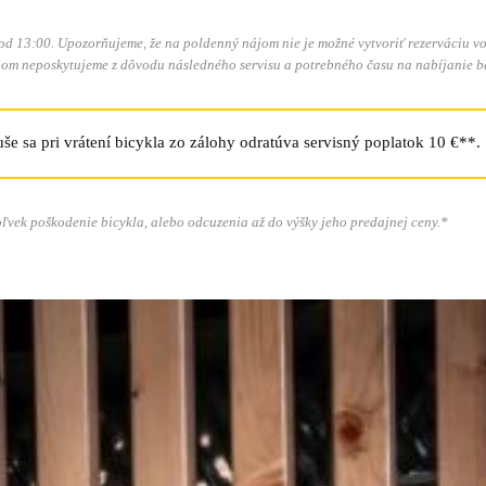
 13:00. Upozorňujeme, že na poldenný nájom nie je možné vytvoriť rezerváciu vopr
m neposkytujeme z dôvodu následného servisu a potrebného času na nabíjanie baté
še sa pri vrátení bicykla zo zálohy odratúva servisný poplatok 10 €**.
vek poškodenie bicykla, alebo odcuzenia až do výšky jeho predajnej ceny.*