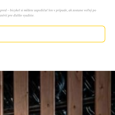
ed – bicykel si môžete zapožičať len v prípade, ak zostane voľný po
rií pre ďalšie využitie.