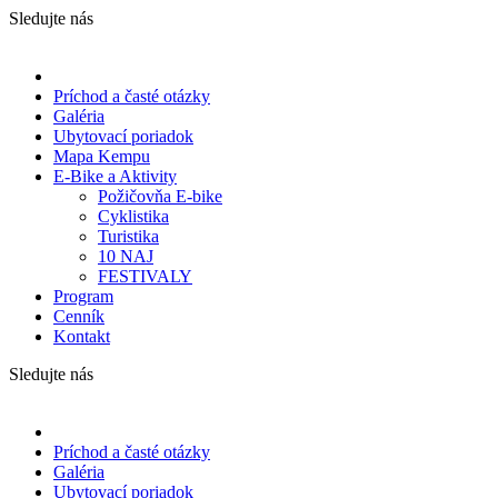
Sledujte nás
Príchod a časté otázky
Galéria
Ubytovací poriadok
Mapa Kempu
E-Bike a Aktivity
Požičovňa E-bike
Cyklistika
Turistika
10 NAJ
FESTIVALY
Program
Cenník
Kontakt
Sledujte nás
Príchod a časté otázky
Galéria
Ubytovací poriadok