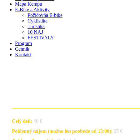
Mapa Kempu
E-Bike a Aktivity
Požičovňa E-bike
Cyklistika
Turistika
10 NAJ
FESTIVALY
Program
Cenník
Kontakt
Požičovňa E-bike
CENNÍK A VÝBAVA
Celý deň:
40 €
Poldenný nájom (možno len poobede od 13:00):
25 €