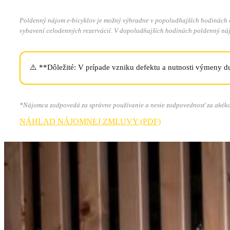
Poldenný nájom e-bicyklov je možný výhradne v popoludňajších hodinách od
vybavení celodenných rezervácií. V dopoludňajších hodinách poldenný nájo
⚠️ **Dôležité: V prípade vzniku defektu a nutnosti výmeny du
*Nájomca zodpovedá za správne používanie a nesie zodpovednosť za akékoľ
NÁHLAD NÁJOMNEJ ZMLUVY (PDF)