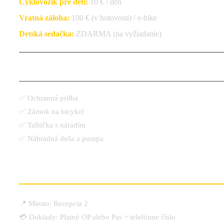
Cyklovozík pre deti:
10 € / deň
Vratná záloha:
100 € (v hotovosti) / e-bike
Detská sedačka:
ZDARMA (na vyžiadanie)
KU KAŽDÉMU BICYKLU DOSTANETE:
✅ Ochranná prilba
✅ Zámok na bicykel
✅ Taštička s náradím
✅ Náhradná duša a pumpa
DÔLEŽITÉ INFORMÁCIE
📍 Miesto: Recepcia 2
💳 Doklady: Platný OP alebo Pas + telefónne číslo