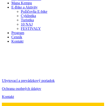
Mapa Kempu
E-Bike a Aktivity
Požičovňa E-bike
Cyklistika
Turistika
10 NAJ
FESTIVALY
Program
Cenník
Kontakt
Reservation Received
Ubytovací a prevádzkový poriadok
Ochrana osobných údajov
Kontakt