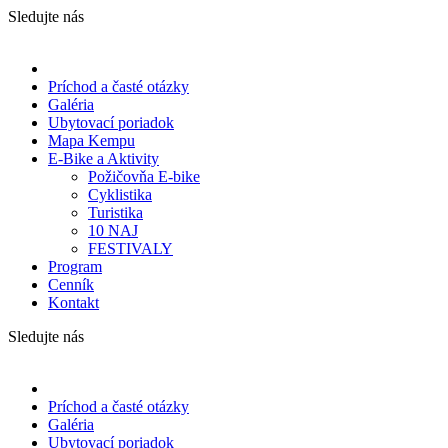
Sledujte nás
Príchod a časté otázky
Galéria
Ubytovací poriadok
Mapa Kempu
E-Bike a Aktivity
Požičovňa E-bike
Cyklistika
Turistika
10 NAJ
FESTIVALY
Program
Cenník
Kontakt
Sledujte nás
Príchod a časté otázky
Galéria
Ubytovací poriadok