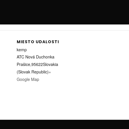
MIESTO UDALOSTI
kemp
ATC Nová Duchonka
Prašice
,
95622
Slovakia
(Slovak Republic)
+
Google Map