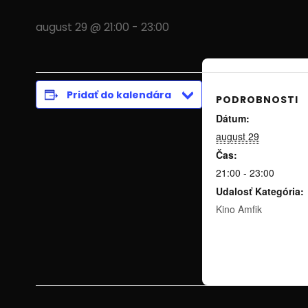
august 29 @ 21:00
-
23:00
Pridať do kalendára
PODROBNOSTI
Dátum:
august 29
Čas:
21:00 - 23:00
Udalosť Kategória:
Kino Amfik