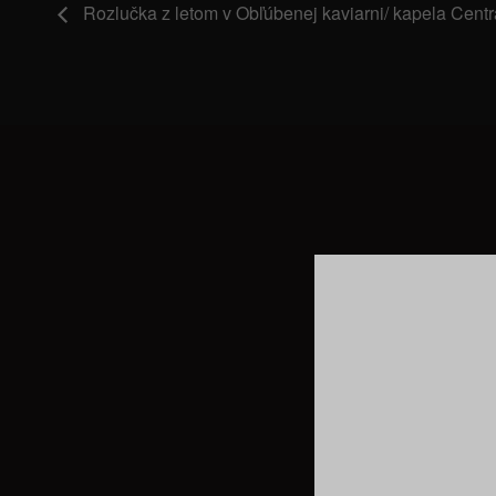
Rozlučka z letom v Obľúbenej kaviarni/ kapela Centr