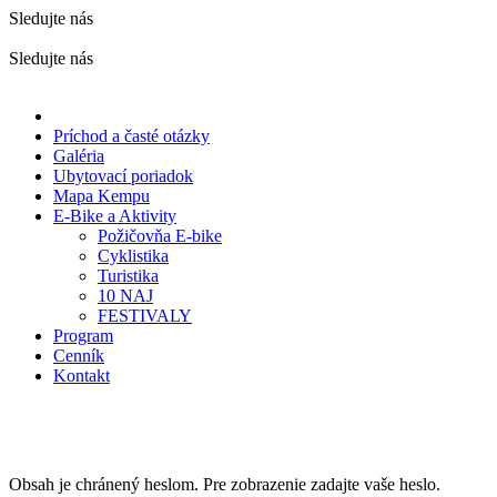
Sledujte nás
Sledujte nás
Príchod a časté otázky
Galéria
Ubytovací poriadok
Mapa Kempu
E-Bike a Aktivity
Požičovňa E-bike
Cyklistika
Turistika
10 NAJ
FESTIVALY
Program
Cenník
Kontakt
Harmonogram obsazenosti
Obsah je chránený heslom. Pre zobrazenie zadajte vaše heslo.