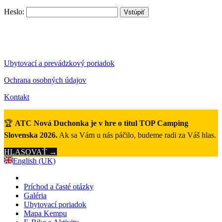
Heslo:
Ubytovací a prevádzkový poriadok
Ochrana osobných údajov
Kontakt
🏆
ATC Nová Duchonka je v hre o titul TOP Camping
Slovenska 2026.
Ak sa Vám u nás páčilo, budeme radi za Váš hlas.
HLASOVAŤ →
English (UK)
Príchod a časté otázky
Galéria
Ubytovací poriadok
Mapa Kempu